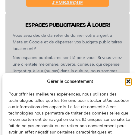
J’EMBARQUE
ESPACES PUBLICITAIRES À LOUER!
Vous avez décidé d’arrêter de donner votre argent à
Meta et Google et de dépenser vos budgets publicitaires
localement?
Nos espaces publicitaires sont là pour vous! Si vous visez
une clientèle mélomane, ouverte, curieuse, qui dépense
l’argent qu’elle a (ou pas) dans la culture, nous sommes
un partenaire de choix. En plus, on coûte pas cher!
Gérer le consentement
On prépare une grille tarifaire intéressante et on vous
revient.
Pour offrir les meilleures expériences, nous utilisons des
technologies telles que les témoins pour stocker et/ou accéder
(Oui, on va avoir des tarifs spéciaux pour vous, les
aux informations des appareils. Le fait de consentir à ces
artistes!)
technologies nous permettra de traiter des données telles que
le comportement de navigation ou les ID uniques sur ce site. Le
fait de ne pas consentir ou de retirer son consentement peut
avoir un effet négatif sur certaines caractéristiques et