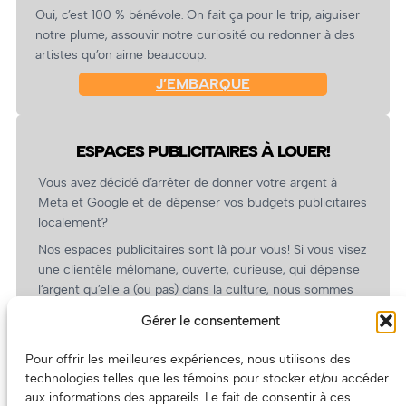
Oui, c’est 100 % bénévole. On fait ça pour le trip, aiguiser
notre plume, assouvir notre curiosité ou redonner à des
artistes qu’on aime beaucoup.
J’EMBARQUE
ESPACES PUBLICITAIRES À LOUER!
Vous avez décidé d’arrêter de donner votre argent à
Meta et Google et de dépenser vos budgets publicitaires
localement?
Nos espaces publicitaires sont là pour vous! Si vous visez
une clientèle mélomane, ouverte, curieuse, qui dépense
l’argent qu’elle a (ou pas) dans la culture, nous sommes
un partenaire de choix. En plus, on coûte pas cher!
Gérer le consentement
On prépare une grille tarifaire intéressante et on vous
revient.
Pour offrir les meilleures expériences, nous utilisons des
technologies telles que les témoins pour stocker et/ou accéder
(Oui, on va avoir des tarifs spéciaux pour vous, les
aux informations des appareils. Le fait de consentir à ces
artistes!)