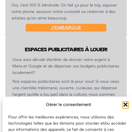
Oui, c’est 100 % bénévole. On fait ça pour le trip, aiguiser
notre plume, assouvir notre curiosité ou redonner à des
artistes qu’on aime beaucoup.
J’EMBARQUE
ESPACES PUBLICITAIRES À LOUER!
Vous avez décidé d’arrêter de donner votre argent à
Meta et Google et de dépenser vos budgets publicitaires
localement?
Nos espaces publicitaires sont là pour vous! Si vous visez
une clientèle mélomane, ouverte, curieuse, qui dépense
l’argent qu’elle a (ou pas) dans la culture, nous sommes
un partenaire de choix. En plus, on coûte pas cher!
Gérer le consentement
On prépare une grille tarifaire intéressante et on vous
revient.
Pour offrir les meilleures expériences, nous utilisons des
technologies telles que les témoins pour stocker et/ou accéder
(Oui, on va avoir des tarifs spéciaux pour vous, les
aux informations des appareils. Le fait de consentir à ces
artistes!)