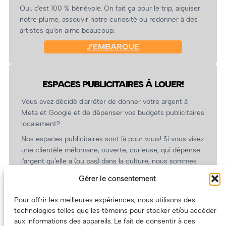
Oui, c’est 100 % bénévole. On fait ça pour le trip, aiguiser
notre plume, assouvir notre curiosité ou redonner à des
artistes qu’on aime beaucoup.
J’EMBARQUE
ESPACES PUBLICITAIRES À LOUER!
Vous avez décidé d’arrêter de donner votre argent à
Meta et Google et de dépenser vos budgets publicitaires
localement?
Nos espaces publicitaires sont là pour vous! Si vous visez
une clientèle mélomane, ouverte, curieuse, qui dépense
l’argent qu’elle a (ou pas) dans la culture, nous sommes
un partenaire de choix. En plus, on coûte pas cher!
Gérer le consentement
On prépare une grille tarifaire intéressante et on vous
revient.
Pour offrir les meilleures expériences, nous utilisons des
technologies telles que les témoins pour stocker et/ou accéder
(Oui, on va avoir des tarifs spéciaux pour vous, les
aux informations des appareils. Le fait de consentir à ces
artistes!)