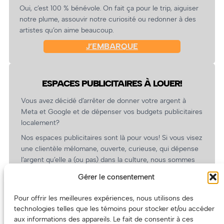
Oui, c’est 100 % bénévole. On fait ça pour le trip, aiguiser
notre plume, assouvir notre curiosité ou redonner à des
artistes qu’on aime beaucoup.
J’EMBARQUE
ESPACES PUBLICITAIRES À LOUER!
Vous avez décidé d’arrêter de donner votre argent à
Meta et Google et de dépenser vos budgets publicitaires
localement?
Nos espaces publicitaires sont là pour vous! Si vous visez
une clientèle mélomane, ouverte, curieuse, qui dépense
l’argent qu’elle a (ou pas) dans la culture, nous sommes
un partenaire de choix. En plus, on coûte pas cher!
Gérer le consentement
On prépare une grille tarifaire intéressante et on vous
revient.
Pour offrir les meilleures expériences, nous utilisons des
technologies telles que les témoins pour stocker et/ou accéder
(Oui, on va avoir des tarifs spéciaux pour vous, les
aux informations des appareils. Le fait de consentir à ces
artistes!)