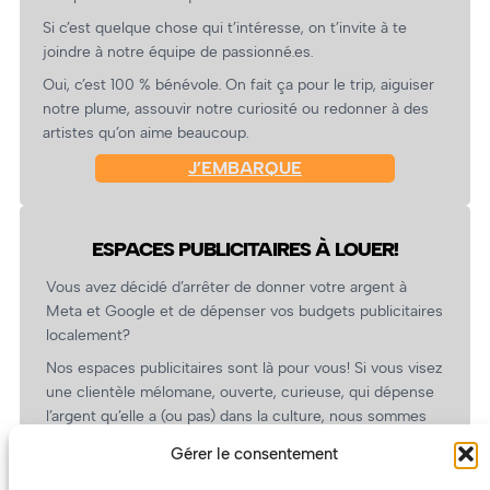
Si c’est quelque chose qui t’intéresse, on t’invite à te
joindre à notre équipe de passionné.es.
Oui, c’est 100 % bénévole. On fait ça pour le trip, aiguiser
notre plume, assouvir notre curiosité ou redonner à des
artistes qu’on aime beaucoup.
J’EMBARQUE
ESPACES PUBLICITAIRES À LOUER!
Vous avez décidé d’arrêter de donner votre argent à
Meta et Google et de dépenser vos budgets publicitaires
localement?
Nos espaces publicitaires sont là pour vous! Si vous visez
une clientèle mélomane, ouverte, curieuse, qui dépense
l’argent qu’elle a (ou pas) dans la culture, nous sommes
un partenaire de choix. En plus, on coûte pas cher!
Gérer le consentement
On prépare une grille tarifaire intéressante et on vous