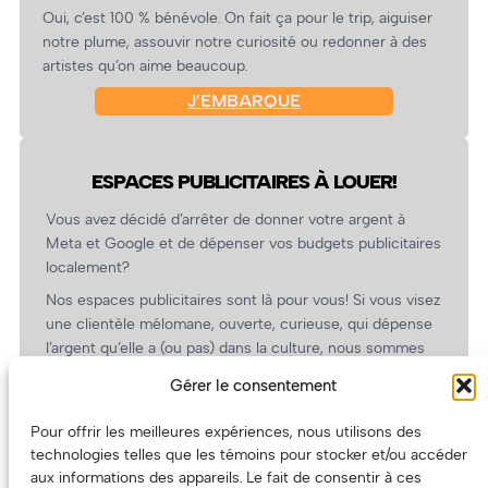
Oui, c’est 100 % bénévole. On fait ça pour le trip, aiguiser
notre plume, assouvir notre curiosité ou redonner à des
artistes qu’on aime beaucoup.
J’EMBARQUE
ESPACES PUBLICITAIRES À LOUER!
Vous avez décidé d’arrêter de donner votre argent à
Meta et Google et de dépenser vos budgets publicitaires
localement?
Nos espaces publicitaires sont là pour vous! Si vous visez
une clientèle mélomane, ouverte, curieuse, qui dépense
l’argent qu’elle a (ou pas) dans la culture, nous sommes
un partenaire de choix. En plus, on coûte pas cher!
Gérer le consentement
On prépare une grille tarifaire intéressante et on vous
revient.
Pour offrir les meilleures expériences, nous utilisons des
technologies telles que les témoins pour stocker et/ou accéder
(Oui, on va avoir des tarifs spéciaux pour vous, les
aux informations des appareils. Le fait de consentir à ces
artistes!)