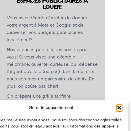
ESPACES PUBLICITAIRES À
LOUER!
Vous avez décidé d’arrêter de donner
votre argent à Meta et Google et de
dépenser vos budgets publicitaires
localement?
Nos espaces publicitaires sont là pour
vous! Si vous visez une clientèle
mélomane, ouverte, curieuse, qui dépense
l’argent qu’elle a (ou pas) dans la culture,
nous sommes un partenaire de choix. En
plus, on coûte pas cher!
On prépare une grille tarifaire
intéressante et on vous revient.
Gérer le consentement
(Oui, on va avoir des tarifs spéciaux pour
r les meilleures expériences, nous utilisons des technologies telles
vous, les artistes!)
moins pour stocker et/ou accéder aux informations des appareils.