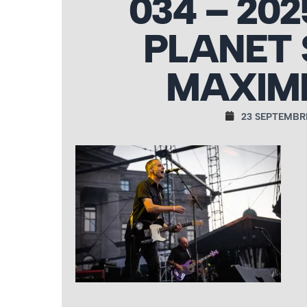
034 – 202
PLANET 
MAXIME
23 SEPTEMBR