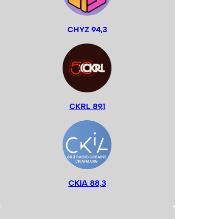
CHYZ 94,3
CKRL 89,1
CKIA 88,3