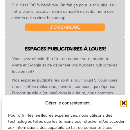
Oui, c’est 100 % bénévole. On fait ça pour le trip, aiguiser
notre plume, assouvir notre curiosité ou redonner à des
artistes qu’on aime beaucoup.
J’EMBARQUE
ESPACES PUBLICITAIRES À LOUER!
Vous avez décidé d’arrêter de donner votre argent à
Meta et Google et de dépenser vos budgets publicitaires
localement?
Nos espaces publicitaires sont là pour vous! Si vous visez
une clientèle mélomane, ouverte, curieuse, qui dépense
l’argent qu’elle a (ou pas) dans la culture, nous sommes
un partenaire de choix. En plus, on coûte pas cher!
Gérer le consentement
On prépare une grille tarifaire intéressante et on vous
revient.
Pour offrir les meilleures expériences, nous utilisons des
technologies telles que les témoins pour stocker et/ou accéder
(Oui, on va avoir des tarifs spéciaux pour vous, les
aux informations des appareils. Le fait de consentir à ces
artistes!)