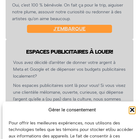
Oui, c’est 100 % bénévole. On fait ça pour le trip, aiguiser
notre plume, assouvir notre curiosité ou redonner à des
artistes qu’on aime beaucoup.
J’EMBARQUE
ESPACES PUBLICITAIRES À LOUER!
Vous avez décidé d’arrêter de donner votre argent à
Meta et Google et de dépenser vos budgets publicitaires
localement?
Nos espaces publicitaires sont là pour vous! Si vous visez
une clientèle mélomane, ouverte, curieuse, qui dépense
l’argent qu’elle a (ou pas) dans la culture, nous sommes
un partenaire de choix. En plus, on coûte pas cher!
Gérer le consentement
On prépare une grille tarifaire intéressante et on vous
revient.
Pour offrir les meilleures expériences, nous utilisons des
technologies telles que les témoins pour stocker et/ou accéder
(Oui, on va avoir des tarifs spéciaux pour vous, les
aux informations des appareils. Le fait de consentir à ces
artistes!)