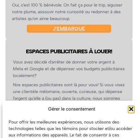
Oui, c’est 100 % bénévole. On fait ça pour le trip, aiguiser
notre plume, assouvir notre curiosité ou redonner à des
artistes qu’on aime beaucoup.
J’EMBARQUE
ESPACES PUBLICITAIRES À LOUER!
Vous avez décidé d’arrêter de donner votre argent à
Meta et Google et de dépenser vos budgets publicitaires
localement?
Nos espaces publicitaires sont là pour vous! Si vous visez
une clientèle mélomane, ouverte, curieuse, qui dépense
l’argent qu’elle a (ou pas) dans la culture, nous sommes
un partenaire de choix. En plus, on coûte pas cher!
Gérer le consentement
On prépare une grille tarifaire intéressante et on vous
revient.
Pour offrir les meilleures expériences, nous utilisons des
technologies telles que les témoins pour stocker et/ou accéder
(Oui, on va avoir des tarifs spéciaux pour vous, les
aux informations des appareils. Le fait de consentir à ces
artistes!)