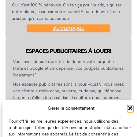
Oui, c’est 100 % bénévole. On fait ça pour le trip, aiguiser
notre plume, assouvir notre curiosité ou redonner à des
artistes qu’on aime beaucoup.
J’EMBARQUE
ESPACES PUBLICITAIRES À LOUER!
Vous avez décidé d’arrêter de donner votre argent à
Meta et Google et de dépenser vos budgets publicitaires
localement?
Nos espaces publicitaires sont là pour vous! Si vous visez
une clientèle mélomane, ouverte, curieuse, qui dépense
l’argent qu’elle a (ou pas) dans la culture, nous sommes
un partenaire de choix. En plus, on coûte pas cher!
Gérer le consentement
On prépare une grille tarifaire intéressante et on vous
revient.
Pour offrir les meilleures expériences, nous utilisons des
technologies telles que les témoins pour stocker et/ou accéder
(Oui, on va avoir des tarifs spéciaux pour vous, les
aux informations des appareils. Le fait de consentir à ces
artistes!)