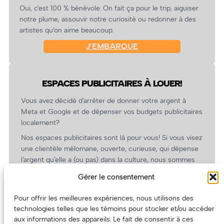
Oui, c’est 100 % bénévole. On fait ça pour le trip, aiguiser
notre plume, assouvir notre curiosité ou redonner à des
artistes qu’on aime beaucoup.
J’EMBARQUE
ESPACES PUBLICITAIRES À LOUER!
Vous avez décidé d’arrêter de donner votre argent à
Meta et Google et de dépenser vos budgets publicitaires
localement?
Nos espaces publicitaires sont là pour vous! Si vous visez
une clientèle mélomane, ouverte, curieuse, qui dépense
l’argent qu’elle a (ou pas) dans la culture, nous sommes
un partenaire de choix. En plus, on coûte pas cher!
Gérer le consentement
On prépare une grille tarifaire intéressante et on vous
revient.
Pour offrir les meilleures expériences, nous utilisons des
technologies telles que les témoins pour stocker et/ou accéder
(Oui, on va avoir des tarifs spéciaux pour vous, les
aux informations des appareils. Le fait de consentir à ces
artistes!)