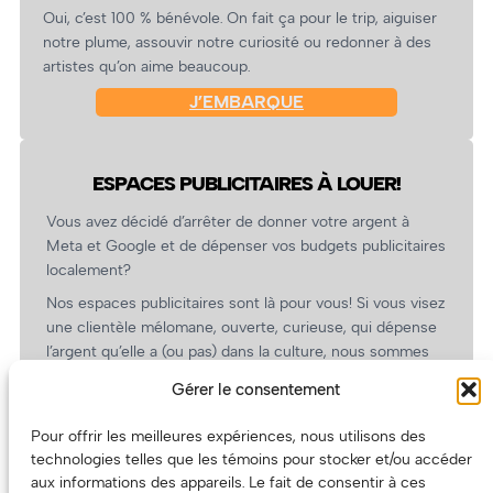
Oui, c’est 100 % bénévole. On fait ça pour le trip, aiguiser
notre plume, assouvir notre curiosité ou redonner à des
artistes qu’on aime beaucoup.
J’EMBARQUE
ESPACES PUBLICITAIRES À LOUER!
Vous avez décidé d’arrêter de donner votre argent à
Meta et Google et de dépenser vos budgets publicitaires
localement?
Nos espaces publicitaires sont là pour vous! Si vous visez
une clientèle mélomane, ouverte, curieuse, qui dépense
l’argent qu’elle a (ou pas) dans la culture, nous sommes
un partenaire de choix. En plus, on coûte pas cher!
Gérer le consentement
On prépare une grille tarifaire intéressante et on vous
revient.
Pour offrir les meilleures expériences, nous utilisons des
technologies telles que les témoins pour stocker et/ou accéder
(Oui, on va avoir des tarifs spéciaux pour vous, les
aux informations des appareils. Le fait de consentir à ces
artistes!)