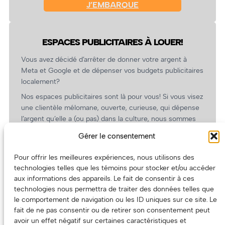
J’EMBARQUE
ESPACES PUBLICITAIRES À LOUER!
Vous avez décidé d’arrêter de donner votre argent à
Meta et Google et de dépenser vos budgets publicitaires
localement?
Nos espaces publicitaires sont là pour vous! Si vous visez
une clientèle mélomane, ouverte, curieuse, qui dépense
l’argent qu’elle a (ou pas) dans la culture, nous sommes
un partenaire de choix. En plus, on coûte pas cher!
Gérer le consentement
On prépare une grille tarifaire intéressante et on vous
revient.
Pour offrir les meilleures expériences, nous utilisons des
technologies telles que les témoins pour stocker et/ou accéder
(Oui, on va avoir des tarifs spéciaux pour vous, les
aux informations des appareils. Le fait de consentir à ces
artistes!)
technologies nous permettra de traiter des données telles que
le comportement de navigation ou les ID uniques sur ce site. Le
fait de ne pas consentir ou de retirer son consentement peut
avoir un effet négatif sur certaines caractéristiques et