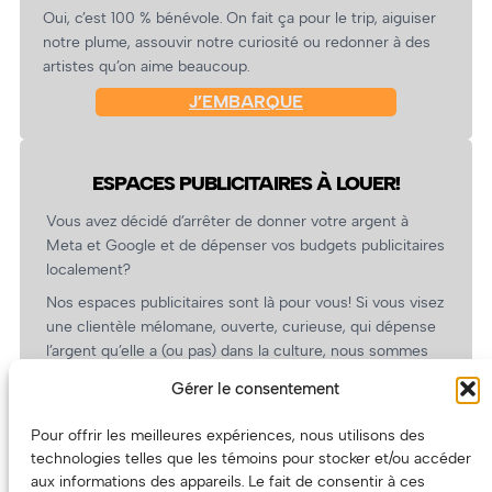
Oui, c’est 100 % bénévole. On fait ça pour le trip, aiguiser
notre plume, assouvir notre curiosité ou redonner à des
artistes qu’on aime beaucoup.
J’EMBARQUE
ESPACES PUBLICITAIRES À LOUER!
Vous avez décidé d’arrêter de donner votre argent à
Meta et Google et de dépenser vos budgets publicitaires
localement?
Nos espaces publicitaires sont là pour vous! Si vous visez
une clientèle mélomane, ouverte, curieuse, qui dépense
l’argent qu’elle a (ou pas) dans la culture, nous sommes
un partenaire de choix. En plus, on coûte pas cher!
Gérer le consentement
On prépare une grille tarifaire intéressante et on vous
revient.
Pour offrir les meilleures expériences, nous utilisons des
technologies telles que les témoins pour stocker et/ou accéder
(Oui, on va avoir des tarifs spéciaux pour vous, les
aux informations des appareils. Le fait de consentir à ces
artistes!)