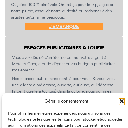
Oui, c’est 100 % bénévole. On fait ça pour le trip, aiguiser
notre plume, assouvir notre curiosité ou redonner à des
artistes qu’on aime beaucoup.
J’EMBARQUE
ESPACES PUBLICITAIRES À LOUER!
Vous avez décidé d’arrêter de donner votre argent à
Meta et Google et de dépenser vos budgets publicitaires
localement?
Nos espaces publicitaires sont là pour vous! Si vous visez
une clientèle mélomane, ouverte, curieuse, qui dépense
l’argent qu’elle a (ou pas) dans la culture, nous sommes
un partenaire de choix. En plus, on coûte pas cher!
Gérer le consentement
On prépare une grille tarifaire intéressante et on vous
revient.
Pour offrir les meilleures expériences, nous utilisons des
technologies telles que les témoins pour stocker et/ou accéder
(Oui, on va avoir des tarifs spéciaux pour vous, les
aux informations des appareils. Le fait de consentir à ces
artistes!)