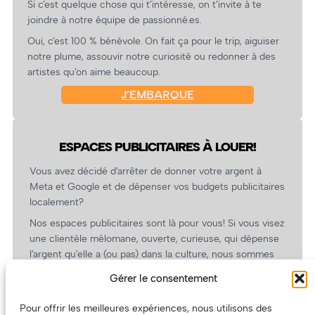
Si c’est quelque chose qui t’intéresse, on t’invite à te
joindre à notre équipe de passionné.es.
Oui, c’est 100 % bénévole. On fait ça pour le trip, aiguiser
notre plume, assouvir notre curiosité ou redonner à des
artistes qu’on aime beaucoup.
J’EMBARQUE
ESPACES PUBLICITAIRES À LOUER!
Vous avez décidé d’arrêter de donner votre argent à
Meta et Google et de dépenser vos budgets publicitaires
localement?
Nos espaces publicitaires sont là pour vous! Si vous visez
une clientèle mélomane, ouverte, curieuse, qui dépense
l’argent qu’elle a (ou pas) dans la culture, nous sommes
un partenaire de choix. En plus, on coûte pas cher!
Gérer le consentement
On prépare une grille tarifaire intéressante et on vous
revient.
Pour offrir les meilleures expériences, nous utilisons des