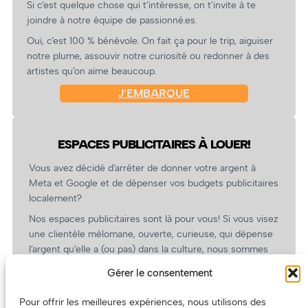
Si c’est quelque chose qui t’intéresse, on t’invite à te
joindre à notre équipe de passionné.es.
Oui, c’est 100 % bénévole. On fait ça pour le trip, aiguiser
notre plume, assouvir notre curiosité ou redonner à des
artistes qu’on aime beaucoup.
J’EMBARQUE
ESPACES PUBLICITAIRES À LOUER!
Vous avez décidé d’arrêter de donner votre argent à
Meta et Google et de dépenser vos budgets publicitaires
localement?
Nos espaces publicitaires sont là pour vous! Si vous visez
une clientèle mélomane, ouverte, curieuse, qui dépense
l’argent qu’elle a (ou pas) dans la culture, nous sommes
un partenaire de choix. En plus, on coûte pas cher!
Gérer le consentement
On prépare une grille tarifaire intéressante et on vous
revient.
Pour offrir les meilleures expériences, nous utilisons des