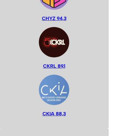
CHYZ 94,3
CKRL 89,1
CKIA 88,3