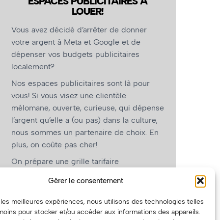
ESPACES PUBLICITAIRES À
LOUER!
Vous avez décidé d’arrêter de donner
votre argent à Meta et Google et de
dépenser vos budgets publicitaires
localement?
Nos espaces publicitaires sont là pour
vous! Si vous visez une clientèle
mélomane, ouverte, curieuse, qui dépense
l’argent qu’elle a (ou pas) dans la culture,
nous sommes un partenaire de choix. En
plus, on coûte pas cher!
On prépare une grille tarifaire
intéressante et on vous revient.
Gérer le consentement
(Oui, on va avoir des tarifs spéciaux pour
r les meilleures expériences, nous utilisons des technologies telles
vous, les artistes!)
moins pour stocker et/ou accéder aux informations des appareils.