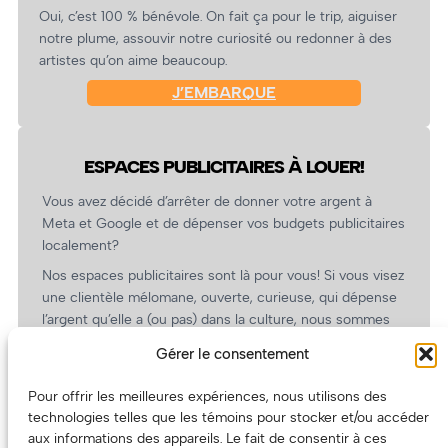
Oui, c’est 100 % bénévole. On fait ça pour le trip, aiguiser
notre plume, assouvir notre curiosité ou redonner à des
artistes qu’on aime beaucoup.
J’EMBARQUE
ESPACES PUBLICITAIRES À LOUER!
Vous avez décidé d’arrêter de donner votre argent à
Meta et Google et de dépenser vos budgets publicitaires
localement?
Nos espaces publicitaires sont là pour vous! Si vous visez
une clientèle mélomane, ouverte, curieuse, qui dépense
l’argent qu’elle a (ou pas) dans la culture, nous sommes
un partenaire de choix. En plus, on coûte pas cher!
Gérer le consentement
On prépare une grille tarifaire intéressante et on vous
revient.
Pour offrir les meilleures expériences, nous utilisons des
technologies telles que les témoins pour stocker et/ou accéder
(Oui, on va avoir des tarifs spéciaux pour vous, les
aux informations des appareils. Le fait de consentir à ces
artistes!)