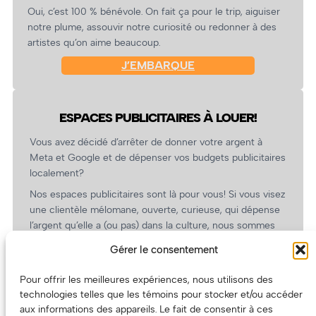
Oui, c’est 100 % bénévole. On fait ça pour le trip, aiguiser
notre plume, assouvir notre curiosité ou redonner à des
artistes qu’on aime beaucoup.
J’EMBARQUE
ESPACES PUBLICITAIRES À LOUER!
Vous avez décidé d’arrêter de donner votre argent à
Meta et Google et de dépenser vos budgets publicitaires
localement?
Nos espaces publicitaires sont là pour vous! Si vous visez
une clientèle mélomane, ouverte, curieuse, qui dépense
l’argent qu’elle a (ou pas) dans la culture, nous sommes
un partenaire de choix. En plus, on coûte pas cher!
Gérer le consentement
On prépare une grille tarifaire intéressante et on vous
revient.
Pour offrir les meilleures expériences, nous utilisons des
technologies telles que les témoins pour stocker et/ou accéder
(Oui, on va avoir des tarifs spéciaux pour vous, les
aux informations des appareils. Le fait de consentir à ces
artistes!)