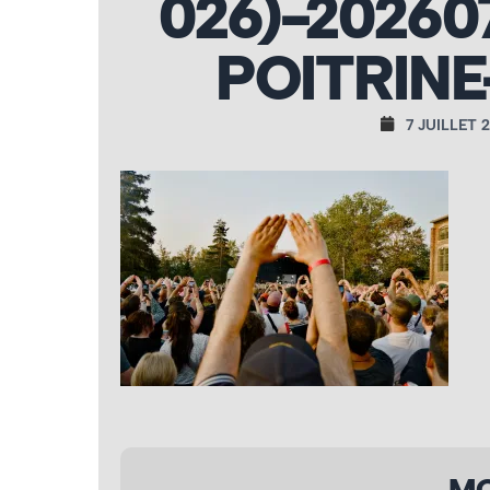
026)-20260
POITRINE
7 JUILLET 
MO