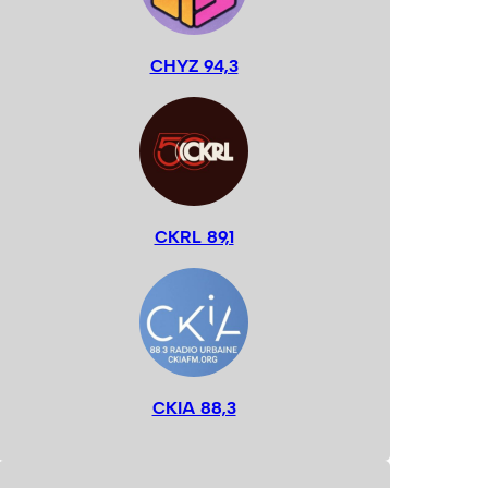
CHYZ 94,3
CKRL 89,1
CKIA 88,3