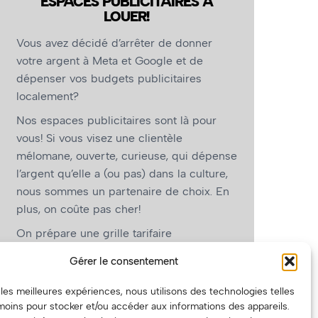
ESPACES PUBLICITAIRES À
LOUER!
Vous avez décidé d’arrêter de donner
votre argent à Meta et Google et de
dépenser vos budgets publicitaires
localement?
Nos espaces publicitaires sont là pour
vous! Si vous visez une clientèle
mélomane, ouverte, curieuse, qui dépense
l’argent qu’elle a (ou pas) dans la culture,
nous sommes un partenaire de choix. En
plus, on coûte pas cher!
On prépare une grille tarifaire
intéressante et on vous revient.
Gérer le consentement
(Oui, on va avoir des tarifs spéciaux pour
r les meilleures expériences, nous utilisons des technologies telles
vous, les artistes!)
moins pour stocker et/ou accéder aux informations des appareils.