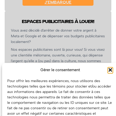
J’EMBARQUE
ESPACES PUBLICITAIRES À LOUER!
Vous avez décidé d’arrêter de donner votre argent à
Meta et Google et de dépenser vos budgets publicitaires
localement?
Nos espaces publicitaires sont là pour vous! Si vous visez
une clientèle mélomane, ouverte, curieuse, qui dépense
l’argent qu’elle a (ou pas) dans la culture, nous sommes
un partenaire de choix. En plus, on coûte pas cher!
Gérer le consentement
On prépare une grille tarifaire intéressante et on vous
revient.
Pour offrir les meilleures expériences, nous utilisons des
technologies telles que les témoins pour stocker et/ou accéder
(Oui, on va avoir des tarifs spéciaux pour vous, les
aux informations des appareils. Le fait de consentir à ces
artistes!)
technologies nous permettra de traiter des données telles que
le comportement de navigation ou les ID uniques sur ce site. Le
fait de ne pas consentir ou de retirer son consentement peut
avoir un effet négatif sur certaines caractéristiques et