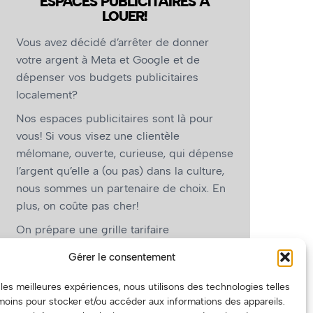
ESPACES PUBLICITAIRES À
LOUER!
Vous avez décidé d’arrêter de donner
votre argent à Meta et Google et de
dépenser vos budgets publicitaires
localement?
Nos espaces publicitaires sont là pour
vous! Si vous visez une clientèle
mélomane, ouverte, curieuse, qui dépense
l’argent qu’elle a (ou pas) dans la culture,
nous sommes un partenaire de choix. En
plus, on coûte pas cher!
On prépare une grille tarifaire
intéressante et on vous revient.
Gérer le consentement
(Oui, on va avoir des tarifs spéciaux pour
r les meilleures expériences, nous utilisons des technologies telles
vous, les artistes!)
moins pour stocker et/ou accéder aux informations des appareils.