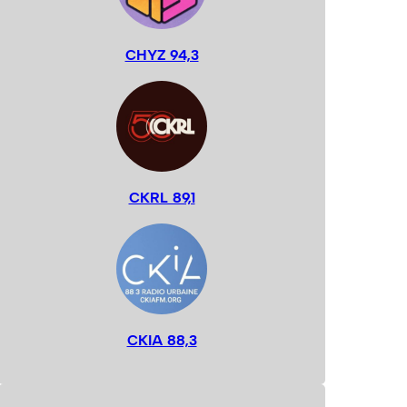
CHYZ 94,3
CKRL 89,1
CKIA 88,3