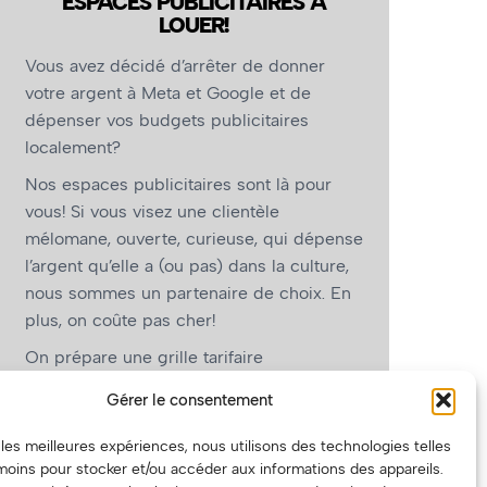
ESPACES PUBLICITAIRES À
LOUER!
Vous avez décidé d’arrêter de donner
votre argent à Meta et Google et de
dépenser vos budgets publicitaires
localement?
Nos espaces publicitaires sont là pour
vous! Si vous visez une clientèle
mélomane, ouverte, curieuse, qui dépense
l’argent qu’elle a (ou pas) dans la culture,
nous sommes un partenaire de choix. En
plus, on coûte pas cher!
On prépare une grille tarifaire
intéressante et on vous revient.
Gérer le consentement
(Oui, on va avoir des tarifs spéciaux pour
r les meilleures expériences, nous utilisons des technologies telles
vous, les artistes!)
moins pour stocker et/ou accéder aux informations des appareils.