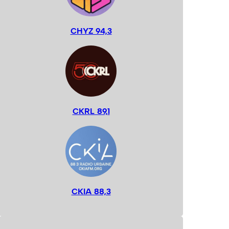
CHYZ 94,3
CKRL 89,1
CKIA 88,3