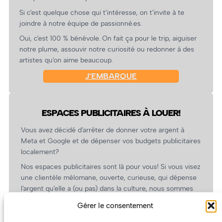
Si c’est quelque chose qui t’intéresse, on t’invite à te
joindre à notre équipe de passionné.es.
Oui, c’est 100 % bénévole. On fait ça pour le trip, aiguiser
notre plume, assouvir notre curiosité ou redonner à des
artistes qu’on aime beaucoup.
J’EMBARQUE
ESPACES PUBLICITAIRES À LOUER!
Vous avez décidé d’arrêter de donner votre argent à
Meta et Google et de dépenser vos budgets publicitaires
localement?
Nos espaces publicitaires sont là pour vous! Si vous visez
une clientèle mélomane, ouverte, curieuse, qui dépense
l’argent qu’elle a (ou pas) dans la culture, nous sommes
un partenaire de choix. En plus, on coûte pas cher!
Gérer le consentement
On prépare une grille tarifaire intéressante et on vous