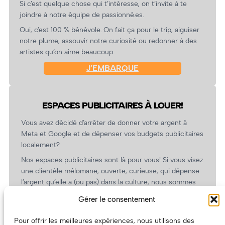
Si c’est quelque chose qui t’intéresse, on t’invite à te
joindre à notre équipe de passionné.es.
Oui, c’est 100 % bénévole. On fait ça pour le trip, aiguiser
notre plume, assouvir notre curiosité ou redonner à des
artistes qu’on aime beaucoup.
J’EMBARQUE
ESPACES PUBLICITAIRES À LOUER!
Vous avez décidé d’arrêter de donner votre argent à
Meta et Google et de dépenser vos budgets publicitaires
localement?
Nos espaces publicitaires sont là pour vous! Si vous visez
une clientèle mélomane, ouverte, curieuse, qui dépense
l’argent qu’elle a (ou pas) dans la culture, nous sommes
un partenaire de choix. En plus, on coûte pas cher!
Gérer le consentement
On prépare une grille tarifaire intéressante et on vous
revient.
Pour offrir les meilleures expériences, nous utilisons des