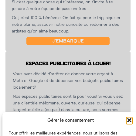
Si c’est quelque chose qui t’intéresse, on t’invite à te
joindre à notre équipe de passionné.es.
Oui, c’est 100 % bénévole. On fait ça pour le trip, aiguiser
notre plume, assouvir notre curiosité ou redonner à des
artistes qu’on aime beaucoup.
J’EMBARQUE
ESPACES PUBLICITAIRES À LOUER!
Vous avez décidé d’arrêter de donner votre argent à
Meta et Google et de dépenser vos budgets publicitaires
localement?
Nos espaces publicitaires sont là pour vous! Si vous visez
une clientèle mélomane, ouverte, curieuse, qui dépense
l’argent qu’elle a (ou pas) dans la culture, nous sommes
un partenaire de choix. En plus, on coûte pas cher!
Gérer le consentement
On prépare une grille tarifaire intéressante et on vous
revient.
Pour offrir les meilleures expériences, nous utilisons des