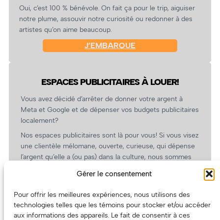
Oui, c’est 100 % bénévole. On fait ça pour le trip, aiguiser
notre plume, assouvir notre curiosité ou redonner à des
artistes qu’on aime beaucoup.
J’EMBARQUE
ESPACES PUBLICITAIRES À LOUER!
Vous avez décidé d’arrêter de donner votre argent à
Meta et Google et de dépenser vos budgets publicitaires
localement?
Nos espaces publicitaires sont là pour vous! Si vous visez
une clientèle mélomane, ouverte, curieuse, qui dépense
l’argent qu’elle a (ou pas) dans la culture, nous sommes
un partenaire de choix. En plus, on coûte pas cher!
Gérer le consentement
On prépare une grille tarifaire intéressante et on vous
revient.
Pour offrir les meilleures expériences, nous utilisons des
technologies telles que les témoins pour stocker et/ou accéder
(Oui, on va avoir des tarifs spéciaux pour vous, les
aux informations des appareils. Le fait de consentir à ces
artistes!)