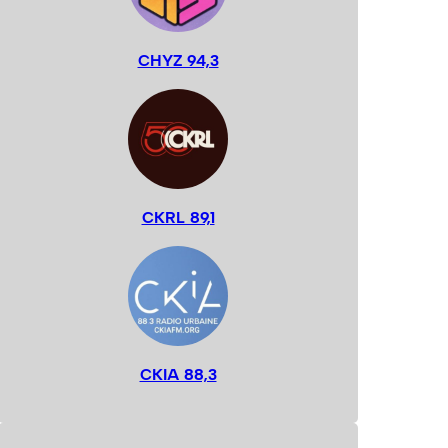
CHYZ 94,3
CKRL 89,1
CKIA 88,3