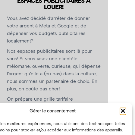
ESPACES PUBLICITAIRES À
LOUER!
Vous avez décidé d’arrêter de donner
votre argent à Meta et Google et de
dépenser vos budgets publicitaires
localement?
Nos espaces publicitaires sont là pour
vous! Si vous visez une clientèle
mélomane, ouverte, curieuse, qui dépense
l’argent qu’elle a (ou pas) dans la culture,
nous sommes un partenaire de choix. En
plus, on coûte pas cher!
On prépare une grille tarifaire
intéressante et on vous revient.
Gérer le consentement
(Oui, on va avoir des tarifs spéciaux pour
r les meilleures expériences, nous utilisons des technologies telles
vous, les artistes!)
moins pour stocker et/ou accéder aux informations des appareils.