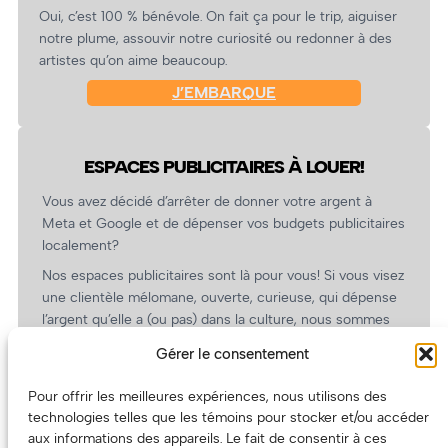
Oui, c’est 100 % bénévole. On fait ça pour le trip, aiguiser
notre plume, assouvir notre curiosité ou redonner à des
artistes qu’on aime beaucoup.
J’EMBARQUE
ESPACES PUBLICITAIRES À LOUER!
Vous avez décidé d’arrêter de donner votre argent à
Meta et Google et de dépenser vos budgets publicitaires
localement?
Nos espaces publicitaires sont là pour vous! Si vous visez
une clientèle mélomane, ouverte, curieuse, qui dépense
l’argent qu’elle a (ou pas) dans la culture, nous sommes
un partenaire de choix. En plus, on coûte pas cher!
Gérer le consentement
On prépare une grille tarifaire intéressante et on vous
revient.
Pour offrir les meilleures expériences, nous utilisons des
technologies telles que les témoins pour stocker et/ou accéder
(Oui, on va avoir des tarifs spéciaux pour vous, les
aux informations des appareils. Le fait de consentir à ces
artistes!)