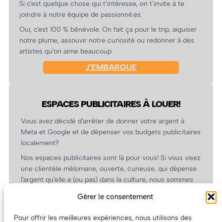
Si c’est quelque chose qui t’intéresse, on t’invite à te
joindre à notre équipe de passionné.es.
Oui, c’est 100 % bénévole. On fait ça pour le trip, aiguiser
notre plume, assouvir notre curiosité ou redonner à des
artistes qu’on aime beaucoup.
J’EMBARQUE
ESPACES PUBLICITAIRES À LOUER!
Vous avez décidé d’arrêter de donner votre argent à
Meta et Google et de dépenser vos budgets publicitaires
localement?
Nos espaces publicitaires sont là pour vous! Si vous visez
une clientèle mélomane, ouverte, curieuse, qui dépense
l’argent qu’elle a (ou pas) dans la culture, nous sommes
un partenaire de choix. En plus, on coûte pas cher!
Gérer le consentement
On prépare une grille tarifaire intéressante et on vous
revient.
Pour offrir les meilleures expériences, nous utilisons des