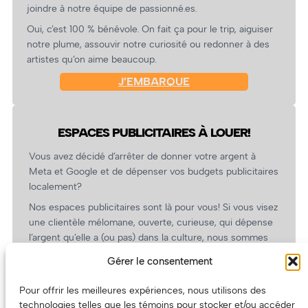
joindre à notre équipe de passionné.es.
Oui, c’est 100 % bénévole. On fait ça pour le trip, aiguiser
notre plume, assouvir notre curiosité ou redonner à des
artistes qu’on aime beaucoup.
J’EMBARQUE
ESPACES PUBLICITAIRES À LOUER!
Vous avez décidé d’arrêter de donner votre argent à
Meta et Google et de dépenser vos budgets publicitaires
localement?
Nos espaces publicitaires sont là pour vous! Si vous visez
une clientèle mélomane, ouverte, curieuse, qui dépense
l’argent qu’elle a (ou pas) dans la culture, nous sommes
un partenaire de choix. En plus, on coûte pas cher!
Gérer le consentement
On prépare une grille tarifaire intéressante et on vous
revient.
Pour offrir les meilleures expériences, nous utilisons des
technologies telles que les témoins pour stocker et/ou accéder