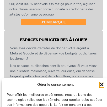
Oui, c’est 100 % bénévole. On fait ça pour le trip, aiguiser
notre plume, assouvir notre curiosité ou redonner à des
artistes qu’on aime beaucoup.
J’EMBARQUE
ESPACES PUBLICITAIRES À LOUER!
Vous avez décidé d’arrêter de donner votre argent à
Meta et Google et de dépenser vos budgets publicitaires
localement?
Nos espaces publicitaires sont là pour vous! Si vous visez
une clientèle mélomane, ouverte, curieuse, qui dépense
l’argent qu’elle a (ou pas) dans la culture, nous sommes
un partenaire de choix. En plus, on coûte pas cher!
Gérer le consentement
On prépare une grille tarifaire intéressante et on vous
revient.
Pour offrir les meilleures expériences, nous utilisons des
technologies telles que les témoins pour stocker et/ou accéder
(Oui, on va avoir des tarifs spéciaux pour vous, les
aux informations des appareils. Le fait de consentir à ces
artistes!)