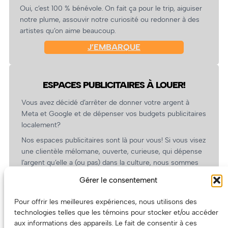
Oui, c’est 100 % bénévole. On fait ça pour le trip, aiguiser
notre plume, assouvir notre curiosité ou redonner à des
artistes qu’on aime beaucoup.
J’EMBARQUE
ESPACES PUBLICITAIRES À LOUER!
Vous avez décidé d’arrêter de donner votre argent à
Meta et Google et de dépenser vos budgets publicitaires
localement?
Nos espaces publicitaires sont là pour vous! Si vous visez
une clientèle mélomane, ouverte, curieuse, qui dépense
l’argent qu’elle a (ou pas) dans la culture, nous sommes
un partenaire de choix. En plus, on coûte pas cher!
Gérer le consentement
On prépare une grille tarifaire intéressante et on vous
revient.
Pour offrir les meilleures expériences, nous utilisons des
technologies telles que les témoins pour stocker et/ou accéder
(Oui, on va avoir des tarifs spéciaux pour vous, les
aux informations des appareils. Le fait de consentir à ces
artistes!)