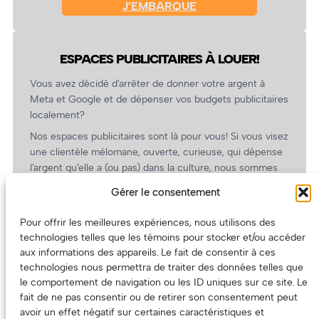
J’EMBARQUE
ESPACES PUBLICITAIRES À LOUER!
Vous avez décidé d’arrêter de donner votre argent à
Meta et Google et de dépenser vos budgets publicitaires
localement?
Nos espaces publicitaires sont là pour vous! Si vous visez
une clientèle mélomane, ouverte, curieuse, qui dépense
l’argent qu’elle a (ou pas) dans la culture, nous sommes
un partenaire de choix. En plus, on coûte pas cher!
Gérer le consentement
On prépare une grille tarifaire intéressante et on vous
revient.
Pour offrir les meilleures expériences, nous utilisons des
technologies telles que les témoins pour stocker et/ou accéder
(Oui, on va avoir des tarifs spéciaux pour vous, les
aux informations des appareils. Le fait de consentir à ces
artistes!)
technologies nous permettra de traiter des données telles que
le comportement de navigation ou les ID uniques sur ce site. Le
fait de ne pas consentir ou de retirer son consentement peut
avoir un effet négatif sur certaines caractéristiques et