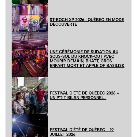
ST-ROCH XP 2026 : QUÉBEC EN MODE
DÉCOUVERTE
UNE CÉRÉMONIE DE SUDATION AU
SOUS-SOL DU KNOCK-OUT AVEC
MOURIR DEMAIN, BHATT, GROS
ENFANT MORT ET APPLE OF BASILISK
FESTIVAL D’ÉTÉ DE QUÉBEC 2026 –
UN P’TIT BILAN PERSONNEL…
FESTIVAL D’ÉTÉ DE QUÉBEC – 19
JUILLET 2026