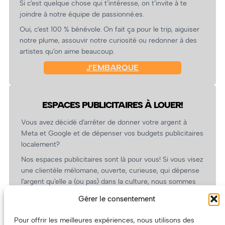
Si c’est quelque chose qui t’intéresse, on t’invite à te
joindre à notre équipe de passionné.es.
Oui, c’est 100 % bénévole. On fait ça pour le trip, aiguiser
notre plume, assouvir notre curiosité ou redonner à des
artistes qu’on aime beaucoup.
J’EMBARQUE
ESPACES PUBLICITAIRES À LOUER!
Vous avez décidé d’arrêter de donner votre argent à
Meta et Google et de dépenser vos budgets publicitaires
localement?
Nos espaces publicitaires sont là pour vous! Si vous visez
une clientèle mélomane, ouverte, curieuse, qui dépense
l’argent qu’elle a (ou pas) dans la culture, nous sommes
un partenaire de choix. En plus, on coûte pas cher!
Gérer le consentement
On prépare une grille tarifaire intéressante et on vous
revient.
Pour offrir les meilleures expériences, nous utilisons des