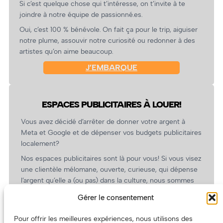
Si c’est quelque chose qui t’intéresse, on t’invite à te
joindre à notre équipe de passionné.es.
Oui, c’est 100 % bénévole. On fait ça pour le trip, aiguiser
notre plume, assouvir notre curiosité ou redonner à des
artistes qu’on aime beaucoup.
J’EMBARQUE
ESPACES PUBLICITAIRES À LOUER!
Vous avez décidé d’arrêter de donner votre argent à
Meta et Google et de dépenser vos budgets publicitaires
localement?
Nos espaces publicitaires sont là pour vous! Si vous visez
une clientèle mélomane, ouverte, curieuse, qui dépense
l’argent qu’elle a (ou pas) dans la culture, nous sommes
un partenaire de choix. En plus, on coûte pas cher!
Gérer le consentement
On prépare une grille tarifaire intéressante et on vous
revient.
Pour offrir les meilleures expériences, nous utilisons des