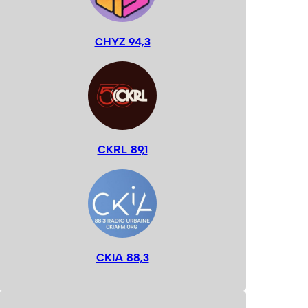
CHYZ 94,3
CKRL 89,1
CKIA 88,3