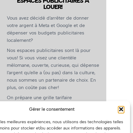
ESPACES PUBLICITAIRES À
LOUER!
Vous avez décidé d’arrêter de donner
votre argent à Meta et Google et de
dépenser vos budgets publicitaires
localement?
Nos espaces publicitaires sont là pour
vous! Si vous visez une clientèle
mélomane, ouverte, curieuse, qui dépense
l’argent qu’elle a (ou pas) dans la culture,
nous sommes un partenaire de choix. En
plus, on coûte pas cher!
On prépare une grille tarifaire
intéressante et on vous revient.
Gérer le consentement
(Oui, on va avoir des tarifs spéciaux pour
r les meilleures expériences, nous utilisons des technologies telles
vous, les artistes!)
moins pour stocker et/ou accéder aux informations des appareils.