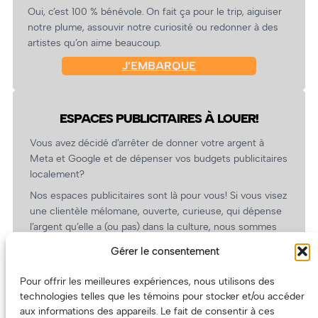
Oui, c’est 100 % bénévole. On fait ça pour le trip, aiguiser
notre plume, assouvir notre curiosité ou redonner à des
artistes qu’on aime beaucoup.
J’EMBARQUE
ESPACES PUBLICITAIRES À LOUER!
Vous avez décidé d’arrêter de donner votre argent à
Meta et Google et de dépenser vos budgets publicitaires
localement?
Nos espaces publicitaires sont là pour vous! Si vous visez
une clientèle mélomane, ouverte, curieuse, qui dépense
l’argent qu’elle a (ou pas) dans la culture, nous sommes
un partenaire de choix. En plus, on coûte pas cher!
Gérer le consentement
On prépare une grille tarifaire intéressante et on vous
revient.
Pour offrir les meilleures expériences, nous utilisons des
technologies telles que les témoins pour stocker et/ou accéder
(Oui, on va avoir des tarifs spéciaux pour vous, les
aux informations des appareils. Le fait de consentir à ces
artistes!)