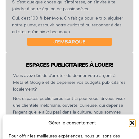
Si c’est quelque chose qui t’intéresse, on t’invite à te
joindre à notre équipe de passionné.es.
Oui, c’est 100 % bénévole. On fait ça pour le trip, aiguiser
notre plume, assouvir notre curiosité ou redonner à des
artistes qu’on aime beaucoup.
J’EMBARQUE
ESPACES PUBLICITAIRES À LOUER!
Vous avez décidé d’arrêter de donner votre argent à
Meta et Google et de dépenser vos budgets publicitaires
localement?
Nos espaces publicitaires sont là pour vous! Si vous visez
une clientèle mélomane, ouverte, curieuse, qui dépense
l’argent qu’elle a (ou pas) dans la culture, nous sommes
un partenaire de choix. En plus, on coûte pas cher!
Gérer le consentement
On prépare une grille tarifaire intéressante et on vous
revient.
Pour offrir les meilleures expériences, nous utilisons des