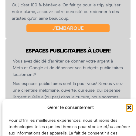
Oui, c’est 100 % bénévole. On fait ça pour le trip, aiguiser
notre plume, assouvir notre curiosité ou redonner à des
artistes qu’on aime beaucoup.
J’EMBARQUE
ESPACES PUBLICITAIRES À LOUER!
Vous avez décidé d’arrêter de donner votre argent à
Meta et Google et de dépenser vos budgets publicitaires
localement?
Nos espaces publicitaires sont là pour vous! Si vous visez
une clientèle mélomane, ouverte, curieuse, qui dépense
l’argent qu’elle a (ou pas) dans la culture, nous sommes
un partenaire de choix. En plus, on coûte pas cher!
Gérer le consentement
On prépare une grille tarifaire intéressante et on vous
revient.
Pour offrir les meilleures expériences, nous utilisons des
technologies telles que les témoins pour stocker et/ou accéder
(Oui, on va avoir des tarifs spéciaux pour vous, les
aux informations des appareils. Le fait de consentir à ces
artistes!)