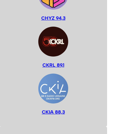
CHYZ 94,3
CKRL 89,1
CKIA 88,3