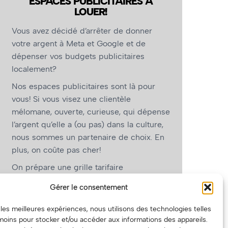
ESPACES PUBLICITAIRES À
LOUER!
Vous avez décidé d’arrêter de donner
votre argent à Meta et Google et de
dépenser vos budgets publicitaires
localement?
Nos espaces publicitaires sont là pour
vous! Si vous visez une clientèle
mélomane, ouverte, curieuse, qui dépense
l’argent qu’elle a (ou pas) dans la culture,
nous sommes un partenaire de choix. En
plus, on coûte pas cher!
On prépare une grille tarifaire
intéressante et on vous revient.
Gérer le consentement
(Oui, on va avoir des tarifs spéciaux pour
r les meilleures expériences, nous utilisons des technologies telles
vous, les artistes!)
moins pour stocker et/ou accéder aux informations des appareils.