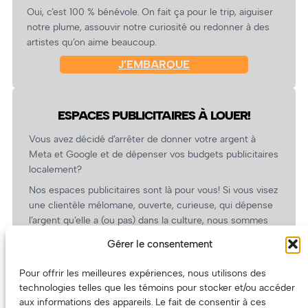
Oui, c’est 100 % bénévole. On fait ça pour le trip, aiguiser
notre plume, assouvir notre curiosité ou redonner à des
artistes qu’on aime beaucoup.
J’EMBARQUE
ESPACES PUBLICITAIRES À LOUER!
Vous avez décidé d’arrêter de donner votre argent à
Meta et Google et de dépenser vos budgets publicitaires
localement?
Nos espaces publicitaires sont là pour vous! Si vous visez
une clientèle mélomane, ouverte, curieuse, qui dépense
l’argent qu’elle a (ou pas) dans la culture, nous sommes
un partenaire de choix. En plus, on coûte pas cher!
Gérer le consentement
On prépare une grille tarifaire intéressante et on vous
revient.
Pour offrir les meilleures expériences, nous utilisons des
technologies telles que les témoins pour stocker et/ou accéder
(Oui, on va avoir des tarifs spéciaux pour vous, les
aux informations des appareils. Le fait de consentir à ces
artistes!)