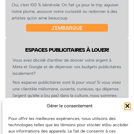
Oui, c’est 100 % bénévole. On fait ça pour le trip, aiguiser
notre plume, assouvir notre curiosité ou redonner à des
artistes qu’on aime beaucoup.
J’EMBARQUE
ESPACES PUBLICITAIRES À LOUER!
Vous avez décidé d’arrêter de donner votre argent à
Meta et Google et de dépenser vos budgets publicitaires
localement?
Nos espaces publicitaires sont là pour vous! Si vous visez
une clientèle mélomane, ouverte, curieuse, qui dépense
l’argent qu’elle a (ou pas) dans la culture, nous sommes
un partenaire de choix. En plus, on coûte pas cher!
Gérer le consentement
On prépare une grille tarifaire intéressante et on vous
revient.
Pour offrir les meilleures expériences, nous utilisons des
technologies telles que les témoins pour stocker et/ou accéder
(Oui, on va avoir des tarifs spéciaux pour vous, les
aux informations des appareils. Le fait de consentir à ces
artistes!)