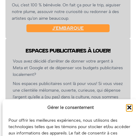
Oui, c’est 100 % bénévole. On fait ça pour le trip, aiguiser
notre plume, assouvir notre curiosité ou redonner à des
artistes qu’on aime beaucoup.
J’EMBARQUE
ESPACES PUBLICITAIRES À LOUER!
Vous avez décidé d’arrêter de donner votre argent à
Meta et Google et de dépenser vos budgets publicitaires
localement?
Nos espaces publicitaires sont là pour vous! Si vous visez
une clientèle mélomane, ouverte, curieuse, qui dépense
l’argent qu’elle a (ou pas) dans la culture, nous sommes
un partenaire de choix. En plus, on coûte pas cher!
Gérer le consentement
On prépare une grille tarifaire intéressante et on vous
revient.
Pour offrir les meilleures expériences, nous utilisons des
technologies telles que les témoins pour stocker et/ou accéder
(Oui, on va avoir des tarifs spéciaux pour vous, les
aux informations des appareils. Le fait de consentir à ces
artistes!)