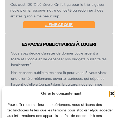
Oui, c’est 100 % bénévole. On fait ça pour le trip, aiguiser
notre plume, assouvir notre curiosité ou redonner à des
artistes qu’on aime beaucoup.
J’EMBARQUE
ESPACES PUBLICITAIRES À LOUER!
Vous avez décidé d’arrêter de donner votre argent à
Meta et Google et de dépenser vos budgets publicitaires
localement?
Nos espaces publicitaires sont là pour vous! Si vous visez
une clientèle mélomane, ouverte, curieuse, qui dépense
l’argent qu’elle a (ou pas) dans la culture, nous sommes
un partenaire de choix. En plus, on coûte pas cher!
Gérer le consentement
On prépare une grille tarifaire intéressante et on vous
revient.
Pour offrir les meilleures expériences, nous utilisons des
technologies telles que les témoins pour stocker et/ou accéder
(Oui, on va avoir des tarifs spéciaux pour vous, les
aux informations des appareils. Le fait de consentir à ces
artistes!)