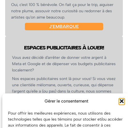
Oui, c’est 100 % bénévole. On fait ça pour le trip, aiguiser
notre plume, assouvir notre curiosité ou redonner à des
artistes qu’on aime beaucoup.
J’EMBARQUE
ESPACES PUBLICITAIRES À LOUER!
Vous avez décidé d’arrêter de donner votre argent à
Meta et Google et de dépenser vos budgets publicitaires
localement?
Nos espaces publicitaires sont là pour vous! Si vous visez
une clientèle mélomane, ouverte, curieuse, qui dépense
l’argent qu’elle a (ou pas) dans la culture, nous sommes
un partenaire de choix. En plus, on coûte pas cher!
Gérer le consentement
On prépare une grille tarifaire intéressante et on vous
revient.
Pour offrir les meilleures expériences, nous utilisons des
technologies telles que les témoins pour stocker et/ou accéder
(Oui, on va avoir des tarifs spéciaux pour vous, les
aux informations des appareils. Le fait de consentir à ces
artistes!)