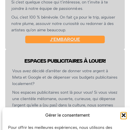
Si c’est quelque chose qui t’intéresse, on t’invite à te
joindre à notre équipe de passionné.es.
Oui, c’est 100 % bénévole. On fait ça pour le trip, aiguiser
notre plume, assouvir notre curiosité ou redonner à des
artistes qu’on aime beaucoup.
J’EMBARQUE
ESPACES PUBLICITAIRES À LOUER!
Vous avez décidé d’arrêter de donner votre argent à
Meta et Google et de dépenser vos budgets publicitaires
localement?
Nos espaces publicitaires sont là pour vous! Si vous visez
une clientèle mélomane, ouverte, curieuse, qui dépense
l’argent qu’elle a (ou pas) dans la culture, nous sommes
un partenaire de choix. En plus, on coûte pas cher!
Gérer le consentement
On prépare une grille tarifaire intéressante et on vous
revient.
Pour offrir les meilleures expériences, nous utilisons des